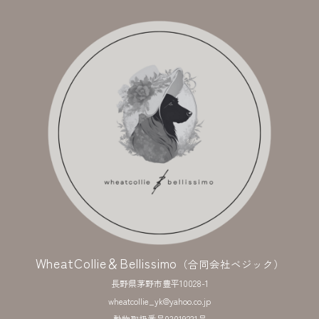
WheatCollie＆Bellissimo
（合同会社ベジック）
長野県茅野市豊平10028-1
wheatcollie_yk@yahoo.co.jp
動物取扱番号03019231号